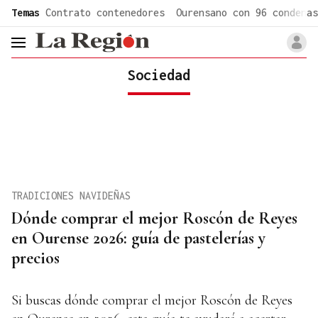
common.go-to-content
Temas
Contrato contenedores
Ourensano con 96 condenas
header.menu.open
Sociedad
TRADICIONES NAVIDEÑAS
Dónde comprar el mejor Roscón de Reyes
en Ourense 2026: guía de pastelerías y
precios
Si buscas dónde comprar el mejor Roscón de Reyes