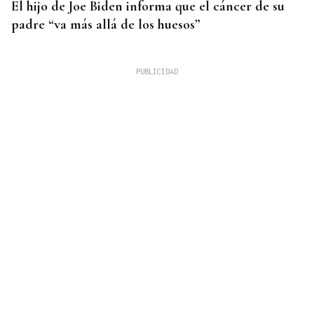
El hijo de Joe Biden informa que el cáncer de su
padre “va más allá de los huesos”
INCENDIO URBANO
El incendio de un colchón en Sada obliga a
ingresar a dos personas