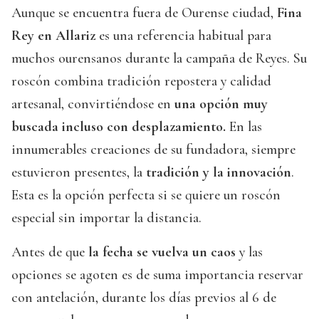
Aunque se encuentra fuera de Ourense ciudad,
Fina
Rey en Allariz
es una referencia habitual para
muchos ourensanos durante la campaña de Reyes. Su
roscón combina tradición repostera y calidad
artesanal, convirtiéndose en
una opción muy
buscada incluso con desplazamiento.
En las
innumerables creaciones de su fundadora, siempre
estuvieron presentes, la
tradición y la innovación
.
Esta es la opción perfecta si se quiere un roscón
especial sin importar la distancia.
Antes de que
la fecha se vuelva un caos
y las
opciones se agoten es de suma importancia reservar
con antelación, durante los días previos al 6 de