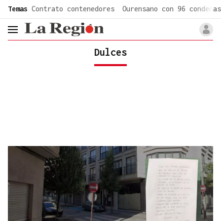
common.go-to-content
Temas
Contrato contenedores
Ourensano con 96 condenas
header.menu.open
Dulces