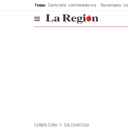
common.go-to-content
Temas
Contrato contenedores
Ourensano co
header.menu.open
SIMBOLISMO Y SOLIDARIDAD