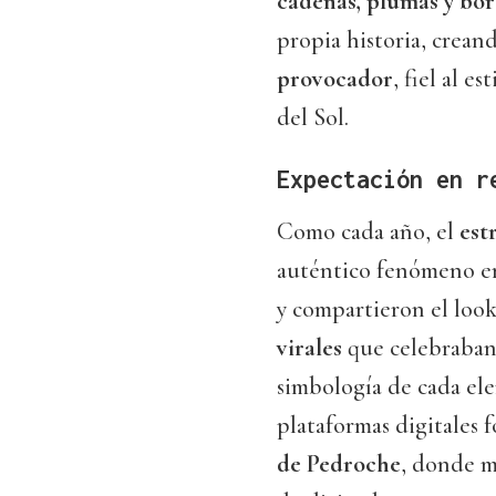
cadenas, plumas y bor
propia historia, crea
provocador
, fiel al 
del Sol.
Expectación en r
Como cada año, el
est
auténtico fenómeno en
y compartieron el loo
virales
que celebraban 
simbología de cada ele
plataformas digitales f
de Pedroche
, donde m