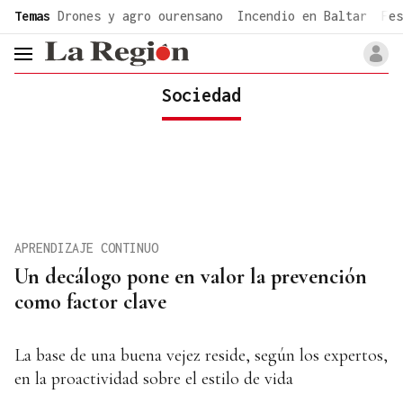
common.go-to-content
Temas
Drones y agro ourensano
Incendio en Baltar
Fes
header.menu.open
Sociedad
APRENDIZAJE CONTINUO
Un decálogo pone en valor la prevención
como factor clave
La base de una buena vejez reside, según los expertos,
en la proactividad sobre el estilo de vida