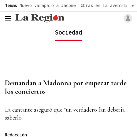
common.go-to-content
Temas
Nuevo varapalo a Jácome
Obras en la avenida de 
header.menu.open
Sociedad
Demandan a Madonna por empezar tarde
los conciertos
La cantante aseguró que "un verdadero fan debería
saberlo"
Redacción