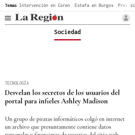
common.go-to-content
Temas
Intervención en Coren
Estafa en Burgos
Previsi
header.menu.open
Sociedad
TECNOLOGÍA
Desvelan los secretos de los usuarios del
portal para infieles Ashley Madison
Un grupo de piratas informáticos colgó en internet
un archivo que presuntamente contiene datos
personales y financieros de usuarios del sitio web