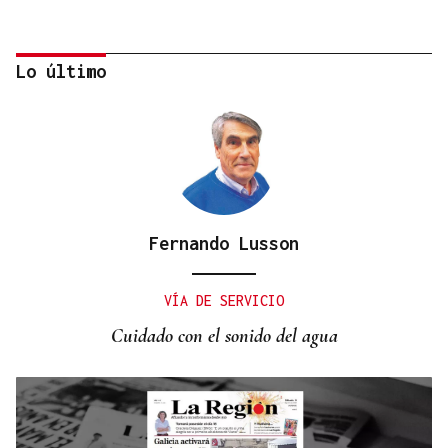
Lo último
Fernando Lusson
AHORRO ENERGÉTICO
La UE lanza una campaña de ahorro energético
VÍA DE SERVICIO
doméstico
Cuidado con el sonido del agua