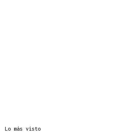
La Bonoloto reparte más de un millón de euros en
esta villa de la provincia Ourense
Lo más visto