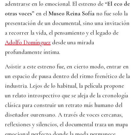
adentrarse en lo emocional. El estreno de
“El eco de
otras voces”
en el
Museo Reina Sofía
no fue solo la
presentación de un documental, sino una invitación
a recorrer la vida, el pensamiento y el legado de
Adolfo Domínguez
desde una mirada
profundamente íntima.
Asistir a este estreno fue, en cierto modo, entrar en
un espacio de pausa dentro del ritmo frenético de la
industria. Lejos de lo habitual, la película propone
un relato introspectivo que se aleja de la cronología
clásica para construir un retrato más humano del
diseñador ourensano. A través de voces cercanas,
reflexiones y silencios, el documental traza un mapa
emocional perfecto donde la moda permanece