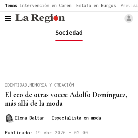
common.go-to-content
Temas
Intervención en Coren
Estafa en Burgos
Previsi
header.menu.open
Sociedad
IDENTIDAD,MEMORIA Y CREACIÓN
El eco de otras voces: Adolfo Domínguez,
más allá de la moda
Elena Baltar
- Especialista en moda
Publicado:
19 Abr 2026 - 02:00