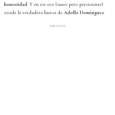
honestidad
. Y en ese eco (suave pero persistente)
reside la verdadera fuerza de
Adolfo Domínguez
.