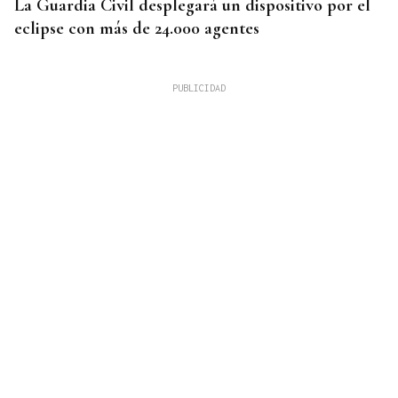
La Guardia Civil desplegará un dispositivo por el
eclipse con más de 24.000 agentes
ENTREVISTA
Directora de la Clínica Dental Elena Ribao en
Ourense: "Realizamos planes personalizados para
cada problema y situación"