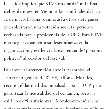
La salida implica que RTVE
no emitirá ni la final
del 16 de mayo en Viena
ni las semifinales del 12 y
14 de mayo. España se suma así a otros siete países
que solicitaron una
votación secreta
, petición
rechazada por la presidencia de la UER. Para RTVE,
esta negativa aumenta su
desconfianza
en la
organización y evidencia la existencia de “presiones
políticas” alrededor del festival.
Durante su intervención ante la Asamblea, el
secretario general de RTVE,
Alfonso Morales
,
reconoció las medidas impulsadas por la UER para
garantizar la neutralidad del certamen, pero las
calificó de
“insuficientes”
. Morales expresó serias
dudas sobre la participación de la televisión pública