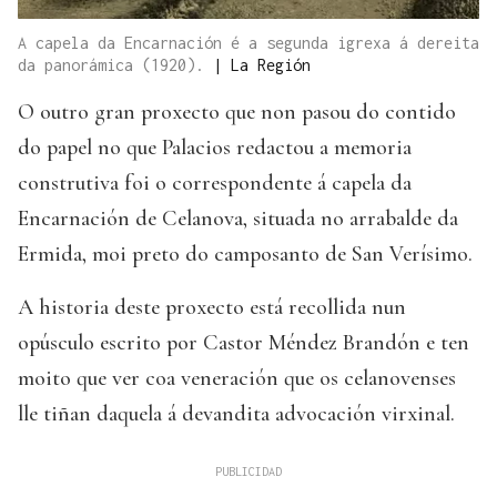
A capela da Encarnación é a segunda igrexa á dereita
da panorámica (1920).
|
La Región
O outro gran proxecto que non pasou do contido
do papel no que Palacios redactou a memoria
construtiva foi o correspondente á capela da
Encarnación de Celanova, situada no arrabalde da
Ermida, moi preto do camposanto de San Verísimo.
A historia deste proxecto está recollida nun
opúsculo escrito por Castor Méndez Brandón e ten
moito que ver coa veneración que os celanovenses
lle tiñan daquela á devandita advocación virxinal.