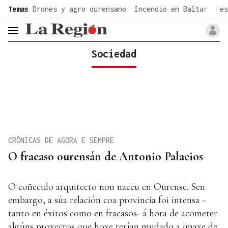
common.go-to-content
Temas
Drones y agro ourensano
Incendio en Baltar
Fes
header.menu.open
Sociedad
CRÓNICAS DE AGORA E SEMPRE
O fracaso ourensán de Antonio Palacios
O coñecido arquitecto non naceu en Ourense. Sen
embargo, a súa relación coa provincia foi intensa -
tanto en éxitos como en fracasos- á hora de acometer
algúns proxectos que hoxe terían mudado a imaxe de