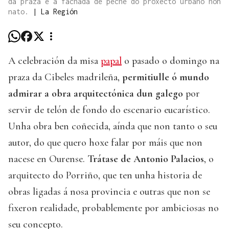
da praza e a fachada de peche do proxecto urbano non
nato.
|
La Región
A celebración da misa
papal
o pasado o domingo na
praza da Cibeles madrileña,
permitiulle ó mundo
admirar a obra arquitectónica dun galego
por
servir de telón de fondo do escenario eucarístico.
Unha obra ben coñecida, aínda que non tanto o seu
autor, do que quero hoxe falar por máis que non
nacese en Ourense.
Trátase de Antonio Palacios
, o
arquitecto do Porriño, que ten unha historia de
obras ligadas á nosa provincia e outras que non se
fixeron realidade, probablemente por ambiciosas no
seu concepto.