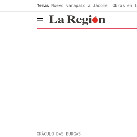
common.go-to-content
Temas
Nuevo varapalo a Jácome
Obras en l
header.menu.open
ORÁCULO DAS BURGAS