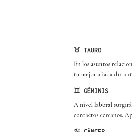
♉ TAURO
En los asuntos relacio
tu mejor aliada durant
♊ GÉMINIS
A nivel laboral surgir
contactos cercanos. A
♋ CÁNCER