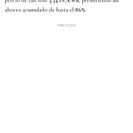
precio de tan solo
3,34 c€/kWh
, permitiendo un
ahorro acumulado de hasta el
86%
.