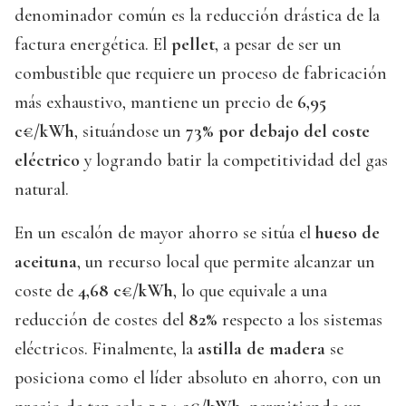
denominador común es la reducción drástica de la
factura energética. El
pellet
, a pesar de ser un
combustible que requiere un proceso de fabricación
más exhaustivo, mantiene un precio de
6,95
c€/kWh
, situándose un
73% por debajo del coste
eléctrico
y logrando batir la competitividad del gas
natural.
En un escalón de mayor ahorro se sitúa el
hueso de
aceituna
, un recurso local que permite alcanzar un
coste de
4,68 c€/kWh
, lo que equivale a una
reducción de costes del
82%
respecto a los sistemas
eléctricos. Finalmente, la
astilla de madera
se
posiciona como el líder absoluto en ahorro, con un