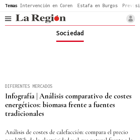
common.go-to-content
Temas
Intervención en Coren
Estafa en Burgos
Previsi
header.menu.open
Sociedad
DIFERENTES MERCADOS
Infografía | Análisis comparativo de costes
energéticos: biomasa frente a fuentes
tradicionales
Análisis de costes de calefacción: compara el precio