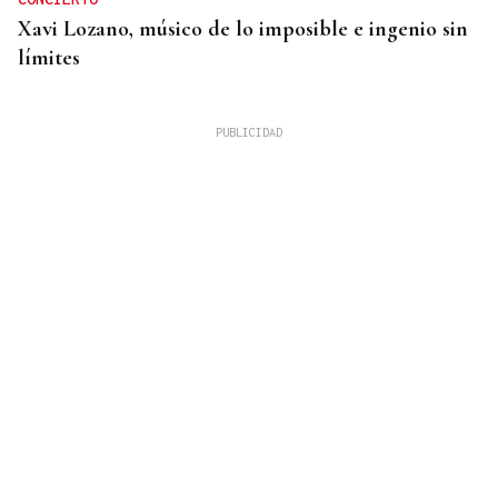
Xavi Lozano, músico de lo imposible e ingenio sin
límites
PREVENCIÓN Y EXTINCIÓN
Millán Mon pide más medios europeos para
plantar cara a los incendios: “No todo es
extinguir”