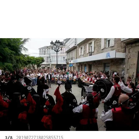
3/8
2019072718025855715