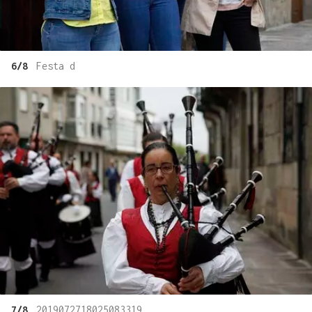
6/8
Festa d
7/8
2019072718025083319