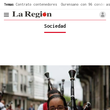
common.go-to-content
Temas
Contrato contenedores
Ourensano con 96 condenas
header.menu.open
Sociedad