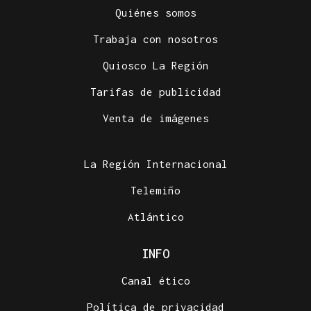
Quiénes somos
Trabaja con nosotros
Quiosco La Región
Tarifas de publicidad
ENTREVISTA
Venta de imágenes
Directora de la Clínica Dental Elena Ribao en
Ourense: "Realizamos planes personalizados para
cada problema y situación"
La Región Internacional
Telemiño
Atlántico
INFO
Canal ético
Política de privacidad