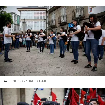
4/8
2019072718025716601