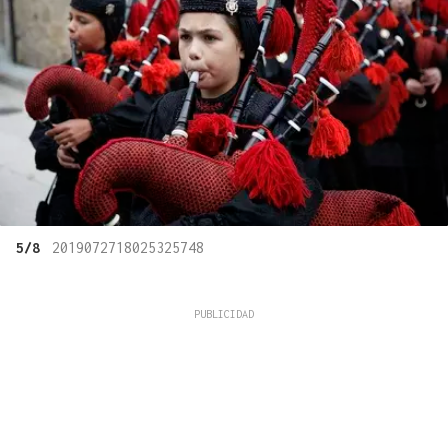
5/8
2019072718025325748