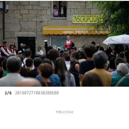
2/8
2019072718030288688