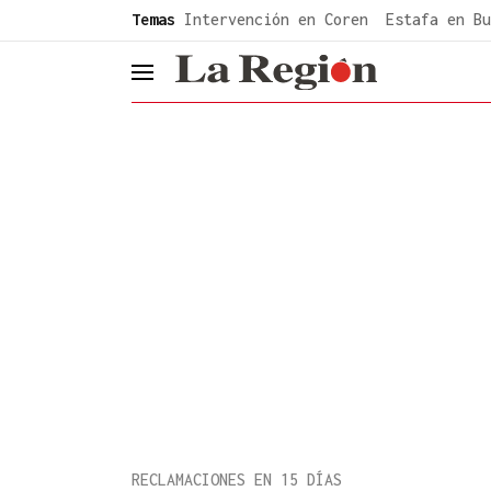
common.go-to-content
Temas
Intervención en Coren
Estafa en Bu
header.menu.open
RECLAMACIONES EN 15 DÍAS