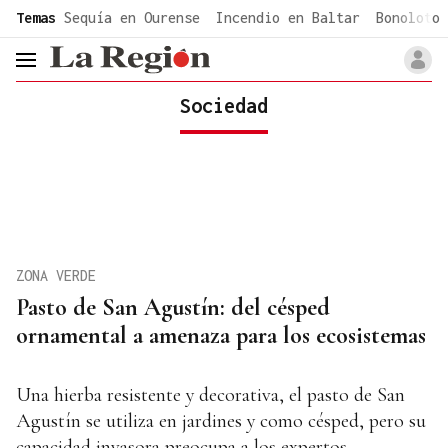
common.go-to-content
Temas
Sequía en Ourense
Incendio en Baltar
Bonoloto 
header.menu.open
Sociedad
ZONA VERDE
Pasto de San Agustín: del césped
ornamental a amenaza para los ecosistemas
Una hierba resistente y decorativa, el pasto de San
Agustín se utiliza en jardines y como césped, pero su
capacidad invasora preocupa a los expertos.