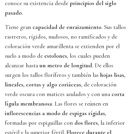
conoce su existencia desde
principios del siglo
pasado
.
Tiene gran
capacidad de enraizamiento
. Sus tallos
rastreros, rígidos, nudosos, no ramificados y de
coloración verde amarillenta se extienden por el
suelo a modo de
estolones
, los cuales pueden
alcanzar hasta
un metro de longitud
. De ellos
surgen los tallos floríferos y también las
hojas lisas,
lineales, cortas y algo coriáceas
, de coloración
verde oscura con matices azulados y con una
corta
lígula membranosa
. Las flores se reúnen en
inflorescencias a modo de espigas rígidas
,
formadas por espiguillas con
dos flores
, la inferior
estéril y la superior fértil.
Florece durante el