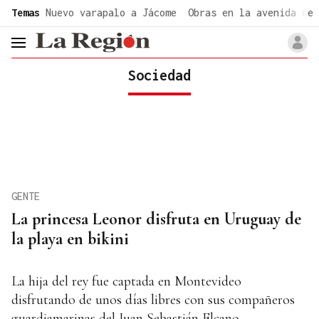
common.go-to-content
Temas
Nuevo varapalo a Jácome
Obras en la avenida de 
header.menu.open
Sociedad
GENTE
La princesa Leonor disfruta en Uruguay de
la playa en bikini
La hija del rey fue captada en Montevideo
disfrutando de unos días libres con sus compañeros
guardiamarinas del Juan Sebastián Elcano