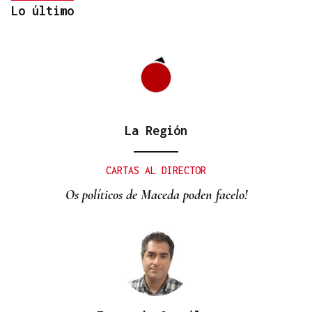
Lo último
La Región
ORÁCULO DAS BURGAS
Horóscopo del día: jueves, 6 de agosto
CARTAS AL DIRECTOR
Os políticos de Maceda poden facelo!