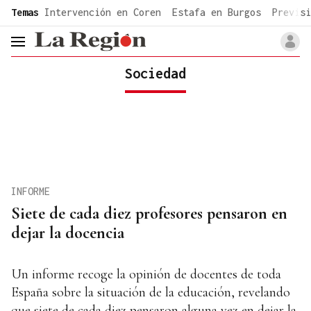
common.go-to-content
Temas
Intervención en Coren
Estafa en Burgos
Previsi
header.menu.open
Sociedad
INFORME
Siete de cada diez profesores pensaron en
dejar la docencia
Un informe recoge la opinión de docentes de toda
España sobre la situación de la educación, revelando
que siete de cada diez pensaron alguna vez en dejar la