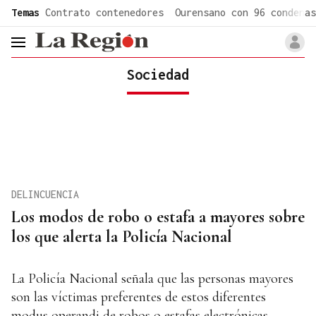
common.go-to-content
Temas
Contrato contenedores
Ourensano con 96 condenas
header.menu.open
Sociedad
DELINCUENCIA
Los modos de robo o estafa a mayores sobre
los que alerta la Policía Nacional
La Policía Nacional señala que las personas mayores
son las víctimas preferentes de estos diferentes
modus operandi de robos o estafas electrónicas