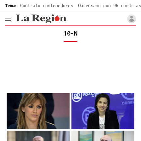
common.go-to-content
Temas
Contrato contenedores
Ourensano con 96 condenas
header.menu.open
10-N