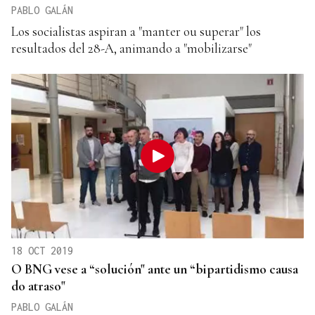
PABLO GALÁN
Los socialistas aspiran a "manter ou superar" los
resultados del 28-A, animando a "mobilizarse"
18 OCT 2019
O BNG vese a “solución" ante un “bipartidismo causa
do atraso"
PABLO GALÁN