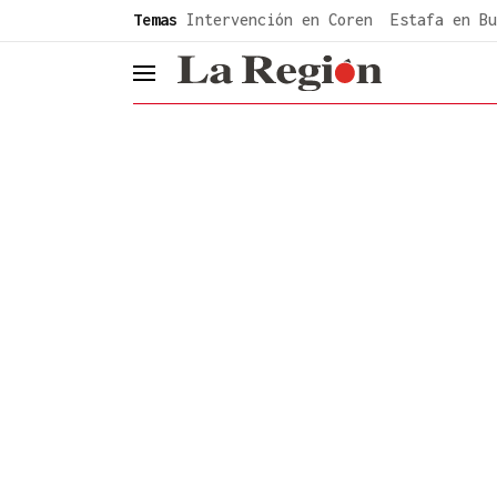
common.go-to-content
Temas
Intervención en Coren
Estafa en Bu
header.menu.open