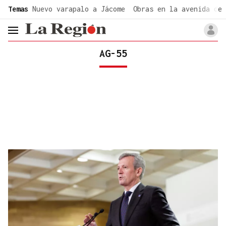
common.go-to-content
Temas
Nuevo varapalo a Jácome
Obras en la avenida de 
header.menu.open
AG-55