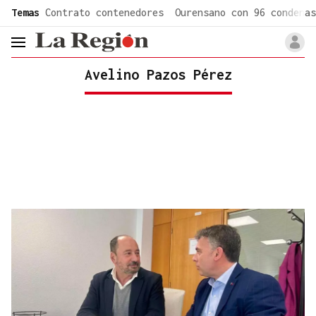
common.go-to-content
Temas
Contrato contenedores
Ourensano con 96 condenas
header.menu.open
Avelino Pazos Pérez