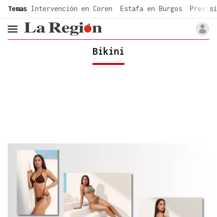
common.go-to-content
Temas
Intervención en Coren
Estafa en Burgos
Previsi
header.menu.open
Bikini