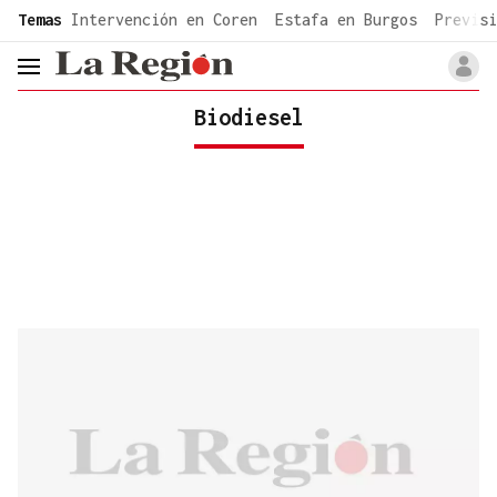
common.go-to-content
Temas
Intervención en Coren
Estafa en Burgos
Previsi
header.menu.open
Biodiesel