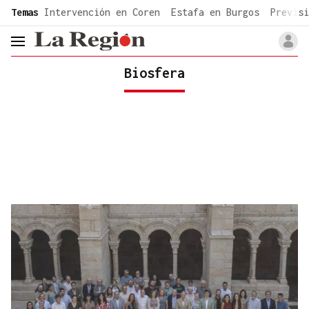
common.go-to-content
Temas
Intervención en Coren
Estafa en Burgos
Previsi
header.menu.open
Biosfera