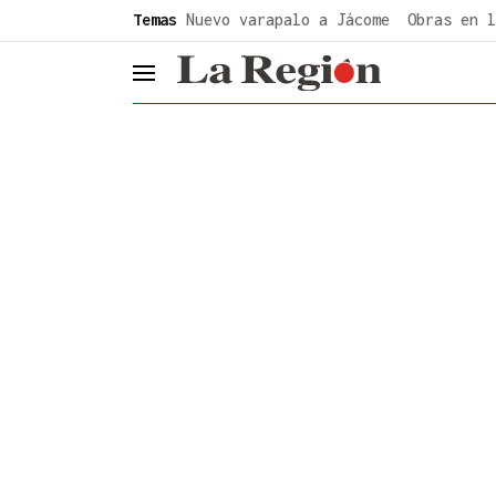
common.go-to-content
Temas
Nuevo varapalo a Jácome
Obras en l
header.menu.open