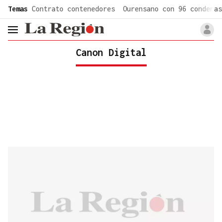
common.go-to-content
Temas
Contrato contenedores
Ourensano con 96 condenas
header.menu.open
Canon Digital