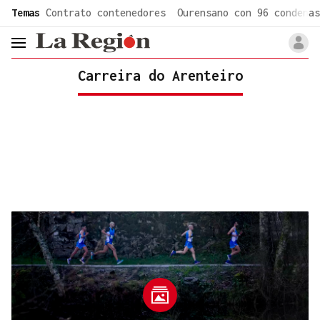
common.go-to-content
Temas
Contrato contenedores
Ourensano con 96 condenas
header.menu.open
Carreira do Arenteiro