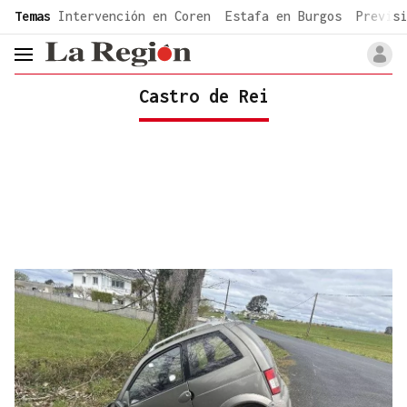
common.go-to-content
Temas
Intervención en Coren
Estafa en Burgos
Previsi
header.menu.open
Castro de Rei