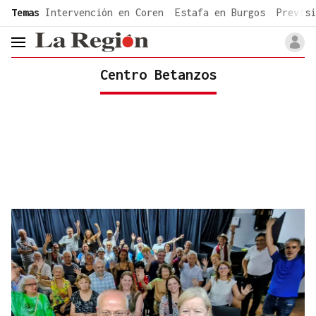
common.go-to-content
Temas
Intervención en Coren
Estafa en Burgos
Previsi
header.menu.open
Centro Betanzos