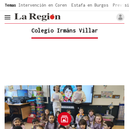
common.go-to-content
Temas
Intervención en Coren
Estafa en Burgos
Previsi
header.menu.open
Colegio Irmáns Villar