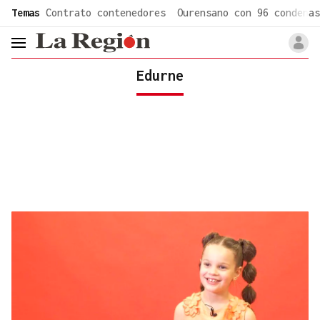
common.go-to-content
Temas
Contrato contenedores
Ourensano con 96 condenas
header.menu.open
Edurne