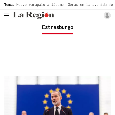
common.go-to-content
Temas
Nuevo varapalo a Jácome
Obras en la avenida de 
header.menu.open
Estrasburgo