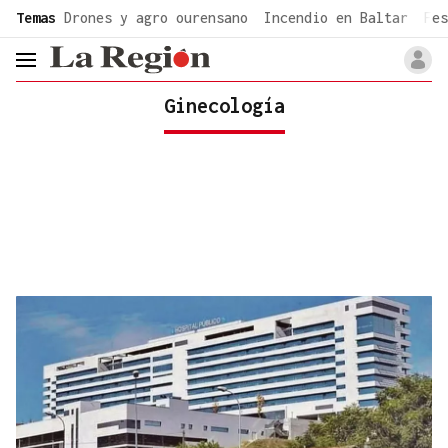
common.go-to-content
Temas
Drones y agro ourensano
Incendio en Baltar
Fes
header.menu.open
Ginecología