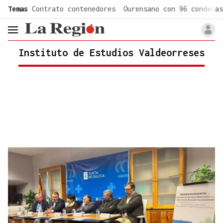
common.go-to-content
Temas
Contrato contenedores
Ourensano con 96 condenas
header.menu.open
Instituto de Estudios Valdeorreses