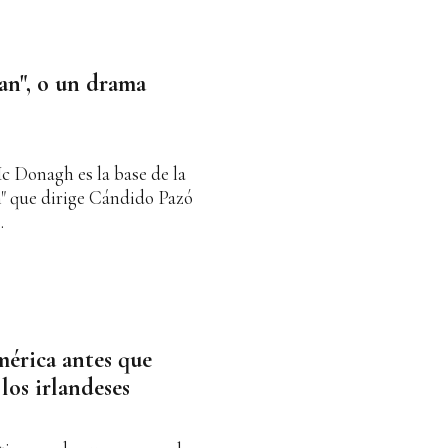
an", o un drama
c Donagh es la base de la
" que dirige Cándido Pazó
.
érica antes que
los irlandeses