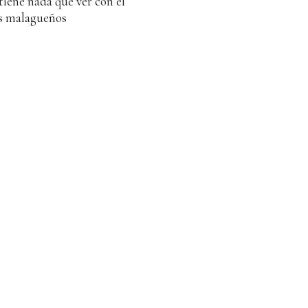
tiene nada que ver con el
os malagueños