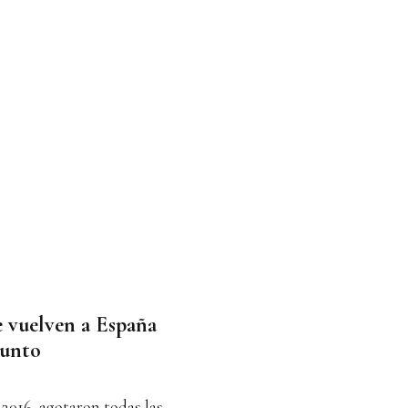
e vuelven a España
punto
2016, agotaron todas las