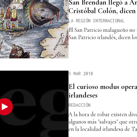
San Brendan llegó a Am
Cristóbal Colón, dicen 
LA REGIÓN INTERNACIONAL
El San Patricio malagueño no 
San Patricio irlandés, dicen l
5 MAR 2018
El curioso modus opera
irlandeses
REDACCIÓN
A la hora de robar existen div
algunos más "salvajes" que otr
en la localidad irlandesa de T