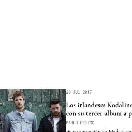
20 JUL 2017
Los irlandeses Kodalin
con su tercer album a 
PABLO FEIJÓO
En su actuación de Madrid en 