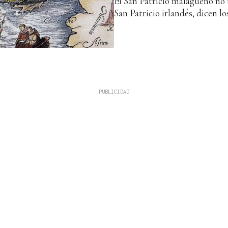
El San Patricio malagueño no 
San Patricio irlandés, dicen l