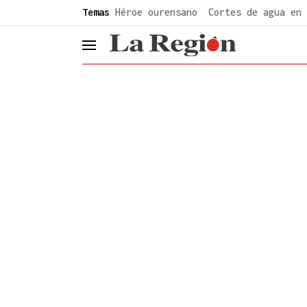
common.go-to-content
Temas
Héroe ourensano
Cortes de agua en 
header.menu.open