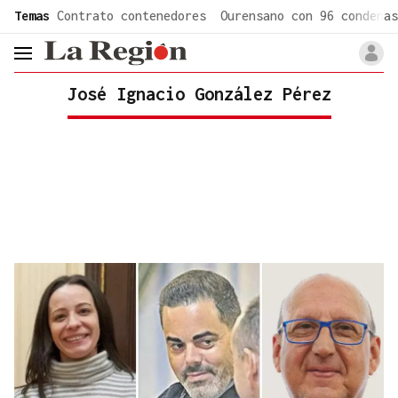
common.go-to-content
Temas
Contrato contenedores
Ourensano con 96 condenas
header.menu.open
José Ignacio González Pérez