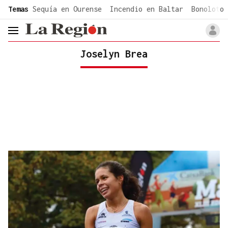
common.go-to-content
Temas
Sequía en Ourense
Incendio en Baltar
Bonoloto 
header.menu.open
Joselyn Brea