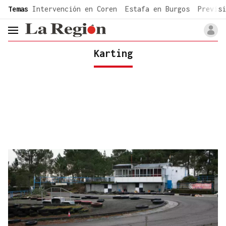
common.go-to-content
Temas
Intervención en Coren
Estafa en Burgos
Previsi
header.menu.open
Karting