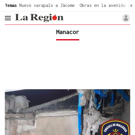
common.go-to-content
Temas
Nuevo varapalo a Jácome
Obras en la avenida de 
header.menu.open
Manacor