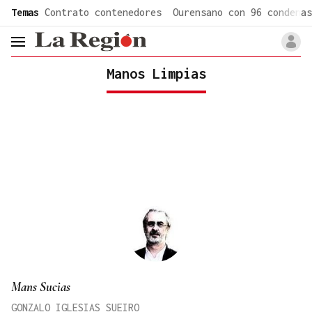
common.go-to-content
Temas
Contrato contenedores
Ourensano con 96 condenas
header.menu.open
Manos Limpias
Mans Sucias
GONZALO IGLESIAS SUEIRO