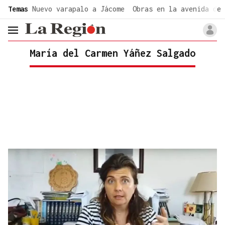
common.go-to-content
Temas
Nuevo varapalo a Jácome
Obras en la avenida de 
header.menu.open
María del Carmen Yáñez Salgado