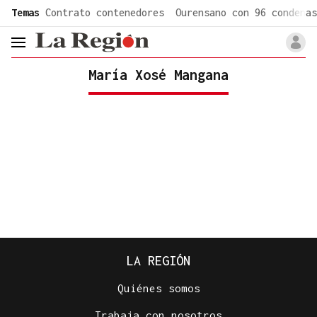
common.go-to-content
Temas
Contrato contenedores
Ourensano con 96 condenas
header.menu.open
María Xosé Mangana
LA REGIÓN
Quiénes somos
Trabaja con nosotros