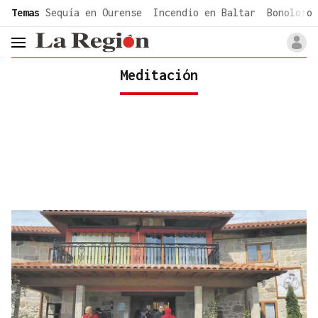
common.go-to-content
Temas
Sequía en Ourense
Incendio en Baltar
Bonoloto 
header.menu.open
Meditación