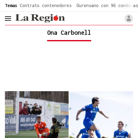
common.go-to-content
Temas
Contrato contenedores
Ourensano con 96 condenas
header.menu.open
Ona Carbonell