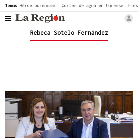
common.go-to-content
Temas
Héroe ourensano
Cortes de agua en Ourense
Pres
header.menu.open
Rebeca Sotelo Fernández