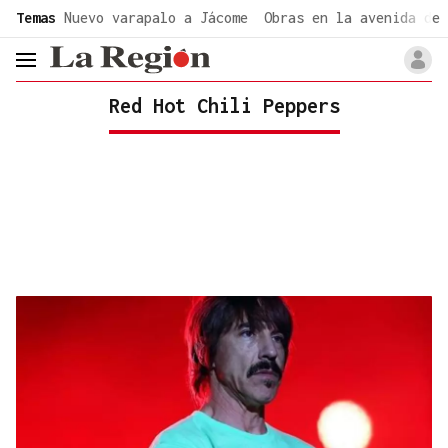
common.go-to-content
Temas
Nuevo varapalo a Jácome
Obras en la avenida de 
header.menu.open
Red Hot Chili Peppers