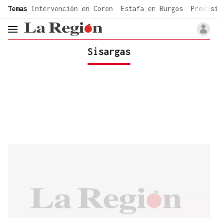
common.go-to-content
Temas
Intervención en Coren
Estafa en Burgos
Previsi
header.menu.open
Sisargas