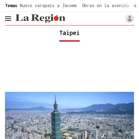
common.go-to-content
Temas
Nuevo varapalo a Jácome
Obras en la avenida de 
header.menu.open
Taipei