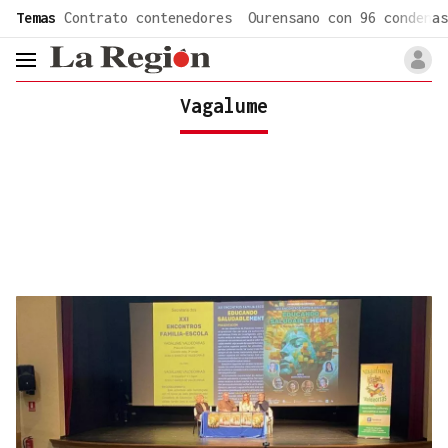
common.go-to-content
Temas
Contrato contenedores
Ourensano con 96 condenas
header.menu.open
Vagalume